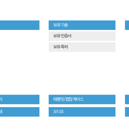
보유 기술
보유 인증서
보유 특허
리
태블릿/랩탑 케이스
대
오디오