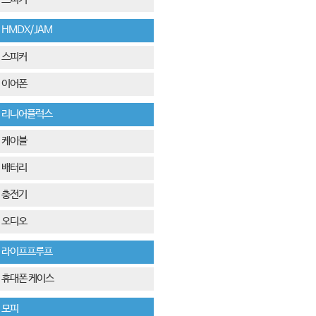
HMDX/JAM
스피커
이어폰
리니어플럭스
케이블
배터리
충전기
오디오
라이프프루프
휴대폰 케이스
모피