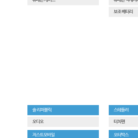
보조 배터리
솔 리퍼블릭
스테들러
오디오
터치펜
저스트모바일
오터박스