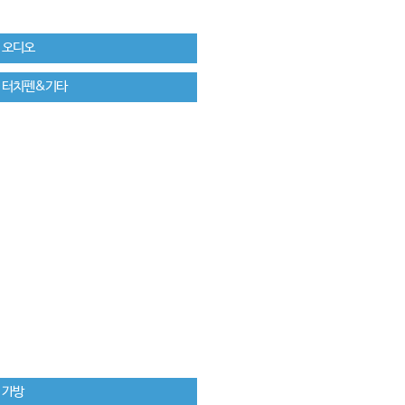
오디오
터치펜&기타
가방