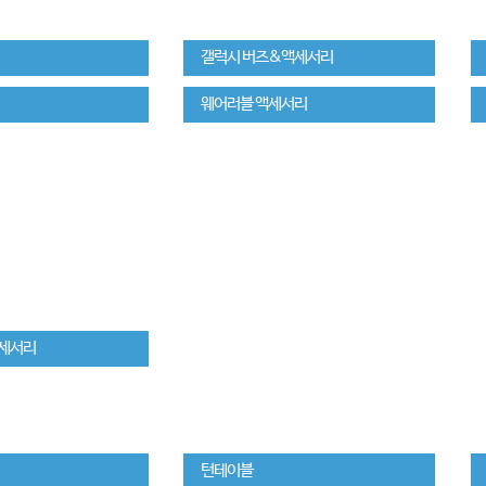
갤럭시 버즈&액세서리
웨어러블 액세서리
액세서리
턴테이블