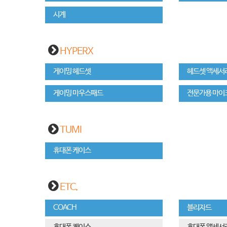
시계
HYPERX
게이밍 헤드셋
헤드셋 액세서
게이밍 마우스패드
전문가용 마이
TUMI
휴대폰 케이스
ETC.
COACH
블리자드
휴대폰 케이스
휴대폰 액세서