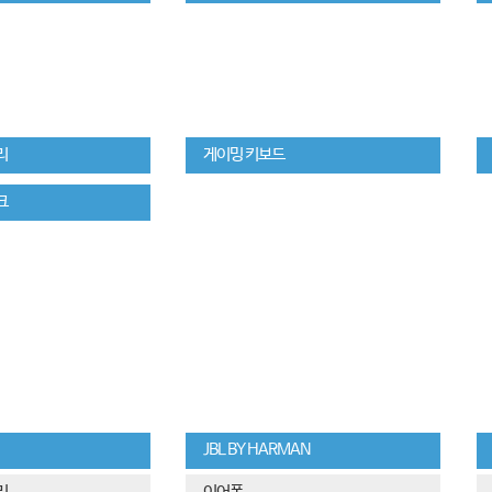
리
게이밍 키보드
크
JBL BY HARMAN
리
이어폰