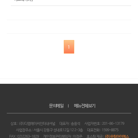
1
문의메일
메뉴전체보기
｜
상호 : (주)디엠에이씨인터내셔널
대표자 : 송응석
사업자번호 : 201-86-13179
사업장주소 : 서울시 강동구 성내로12길 12 2-3층
대표전화 : 1599-8875
FAX : 02)2263-1829
개인정보관리책임자 : 이정준
호스팅 제공 :
(주)우림아이에스