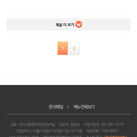
제품 더 보기
1
2
문의메일
메뉴전체보기
｜
상호 : (주)디엠에이씨인터내셔널
대표자 : 송응석
사업자번호 : 201-86-13179
사업장주소 : 서울시 강동구 성내로12길 12 2-3층
대표전화 : 1599-8875