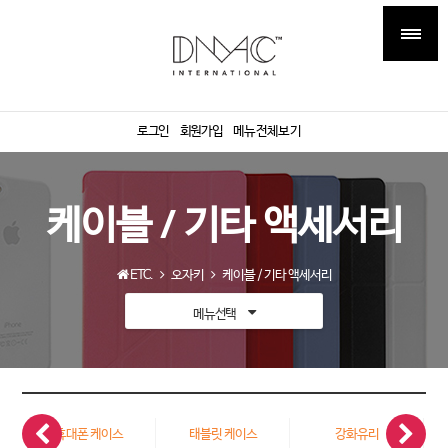
로그인
회원가입
메뉴전체보기
케이블 / 기타 액세서리
ETC.
오자키
케이블 / 기타 액세서리
메뉴선택
휴대폰 케이스
태블릿 케이스
강화유리
케