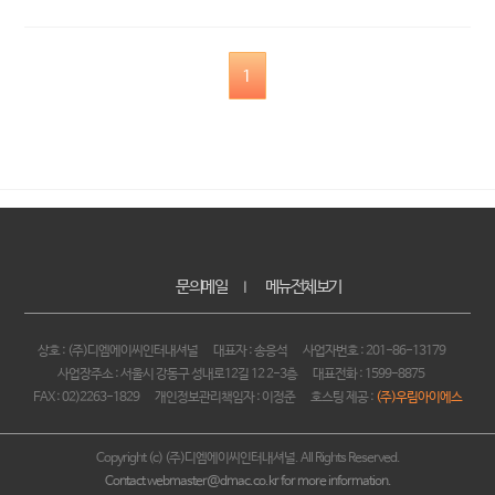
1
문의메일
메뉴전체보기
｜
상호 : (주)디엠에이씨인터내셔널
대표자 : 송응석
사업자번호 : 201-86-13179
사업장주소 : 서울시 강동구 성내로12길 12 2-3층
대표전화 : 1599-8875
FAX : 02)2263-1829
개인정보관리책임자 : 이정준
호스팅 제공 :
(주)우림아이에스
Copyright (c) (주)디엠에이씨인터내셔널. All Rights Reserved.
Contact webmaster@dmac.co.kr for more information.