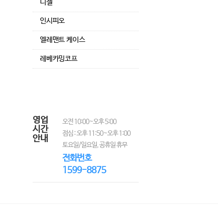
디젤
인시피오
엘레맨트 케이스
레베카밍코프
영업
오전 10:00~오후 5:00
시간
점심 : 오후 11:50~오후 1:00
안내
토요일/일요일, 공휴일 휴무
전화번호
1599-8875