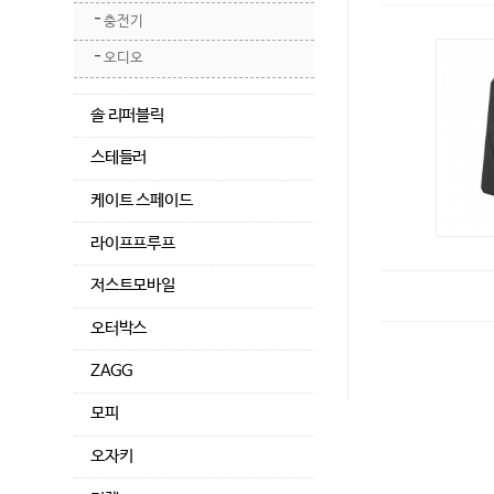
충전기
오디오
솔 리퍼블릭
스테들러
케이트 스페이드
라이프프루프
저스트모바일
오터박스
ZAGG
모피
오자키